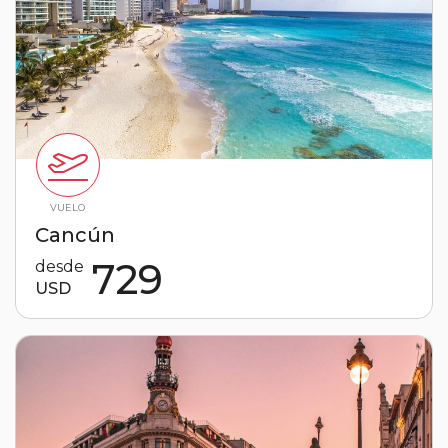
VUELO
Cancún
729
desde
USD