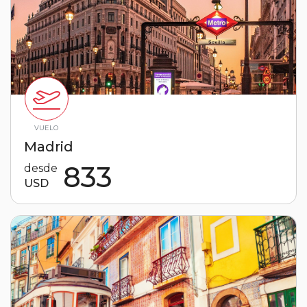
VUELO
Madrid
833
desde
USD