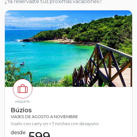
¿Ya reservaste tus próximas vacaciones?
PAQUETE
Búzios
VIAJES DE AGOSTO A NOVIEMBRE
Vuelo con carry on + 7 noches con desayuno
599
desde