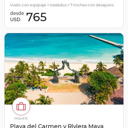
Vuelo con equipaje + traslados + 7 noches con desayuno
765
desde
USD
PAQUETE
Playa del Carmen y Riviera Maya