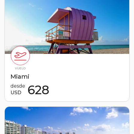
VUELO
Miami
628
desde
USD