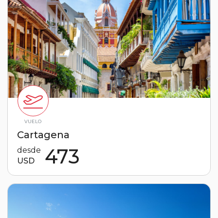
VUELO
Cartagena
473
desde
USD